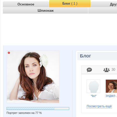
Блог
( 1 )
Основное
Дру
Шпионаж
Блог
30
*list*
3Н
Посмотреть ещё
Портрет заполнен на 77 %