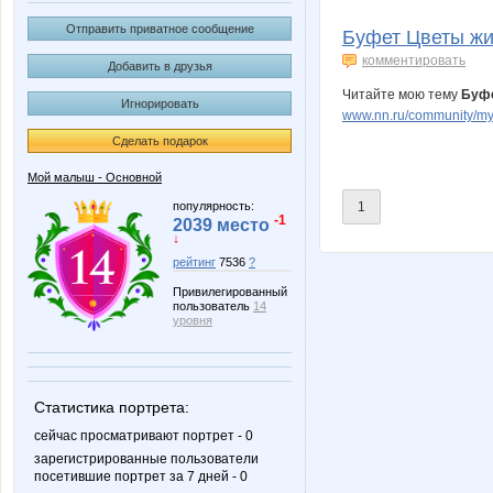
Melle
NadinMi
Отправить приватное сообщение
Буфет Цветы жи
комментировать
Добавить в друзья
Читайте мою тему
Буфе
Игнорировать
hanty_mansy
kybik00
www.nn.ru/community/my_
Сделать подарок
Мой малыш - Основной
желтая
вСтране
популярность:
1
-1
2039 место
↓
рейтинг
7536
?
Привилегированный
Марка3
НАТИК
пользователь
14
уровня
Заряна_
Шм
Статистика портрета:
сейчас просматривают портрет - 0
зарегистрированные пользователи
посетившие портрет за 7 дней - 0